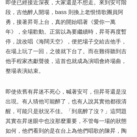
即使已經接近深夜，大家還是不想走。來到安可階
段，吉他醉人開場，bass 則換上老恨情歌團員阿
勇，接著昇哥上台，真的開始唱著《愛你一萬
年》，全場歡動。正當以為要繼續時，昇哥再度暫
停，說改唱《海闊天空》，便把場子交給吉他手，
在場上玩了一回，之後就下台了。而在難得聽到吉
他手程家杰獻聲後，這首也就成為演唱會終場曲，
整場表演結束。
即使依舊有昇迷不死心，喊著安可，但昇哥還是沒
出現。有人猜他可能醉了，也有人說其實他都很清
醒，可能只是狀況不佳。「到底醉了沒？」這問題
其實在昇迷眼中也沒那麼重要，不管每一場的狀態
如何，他們看到的是在台上為他們唱歌的陳昇，陶