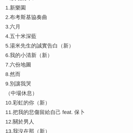
1.新樂園
2.布考斯基協奏曲
3.六月
4.五十米深藍
5.湯米先生的誠實告白（新）
6.我的小清新（新）
7.六份地圖
8.然而
9.別讓我哭
（中場休息）
10.彩虹的你（新）
11.把我的悲傷留給自己 feat. 保卜
12.關於男人
13.我沒在那（新）