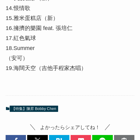
14.恨情歌
15.雅米蛋糕店（新）
16.擁擠的樂園 feat. 張培仁
17.紅色氣球
18.Summer
（安可）
19.海闊天空（吉他手程家杰唱）
【特集】陳昇 Bobby Chen
よかったらシェアしてね！