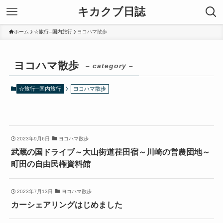
キカクブ日誌
ホーム
☆旅行─国内旅行
ヨコハマ散歩
ヨコハマ散歩
– category –
☆旅行─国内旅行
ヨコハマ散歩
2023年9月6日
ヨコハマ散歩
武蔵の国ドライブ～大山街道荏田宿～川崎の営農団地～
町田の自由民権資料館
2023年7月13日
ヨコハマ散歩
カーシェアリングはじめました