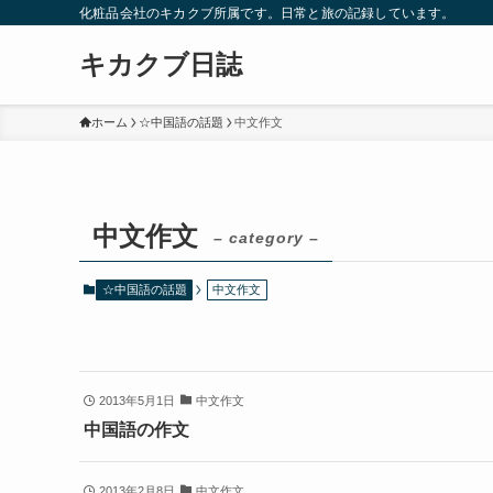
化粧品会社のキカクブ所属です。日常と旅の記録しています。
キカクブ日誌
ホーム
☆中国語の話題
中文作文
中文作文
– category –
☆中国語の話題
中文作文
2013年5月1日
中文作文
中国語の作文
2013年2月8日
中文作文