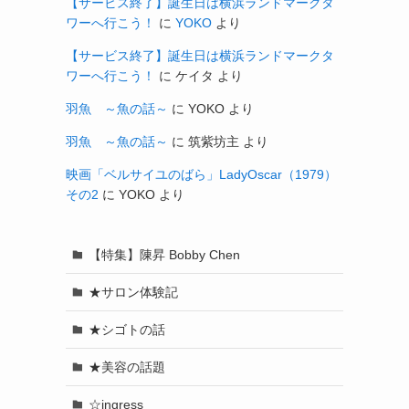
【サービス終了】誕生日は横浜ランドマークタ
ワーへ行こう！
に
YOKO
より
【サービス終了】誕生日は横浜ランドマークタ
ワーへ行こう！
に
ケイタ
より
羽魚 ～魚の話～
に
YOKO
より
羽魚 ～魚の話～
に
筑紫坊主
より
映画「ベルサイユのばら」LadyOscar（1979）
その2
に
YOKO
より
【特集】陳昇 Bobby Chen
★サロン体験記
★シゴトの話
★美容の話題
☆ingress