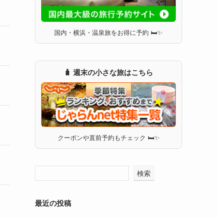
国内・横浜・温泉旅をお得に予約 🛏✨
🧳 週末の小さな旅はこちら
クーポンや直前予約もチェック 🛏✨
検索
最近の投稿