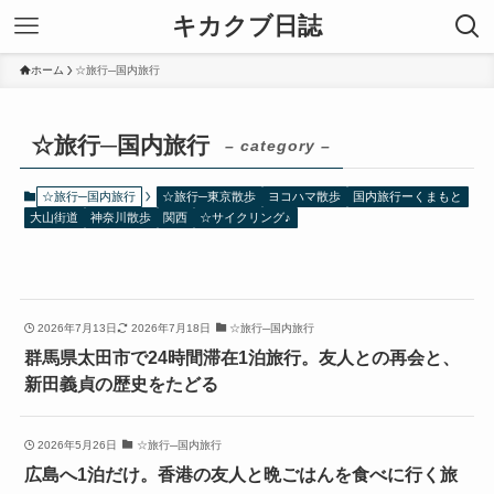
キカクブ日誌
ホーム
☆旅行─国内旅行
☆旅行─国内旅行
– category –
☆旅行─国内旅行
☆旅行─東京散歩
ヨコハマ散歩
国内旅行ーくまもと
大山街道
神奈川散歩
関西
☆サイクリング♪
2026年7月13日
2026年7月18日
☆旅行─国内旅行
群馬県太田市で24時間滞在1泊旅行。友人との再会と、
新田義貞の歴史をたどる
2026年5月26日
☆旅行─国内旅行
広島へ1泊だけ。香港の友人と晩ごはんを食べに行く旅