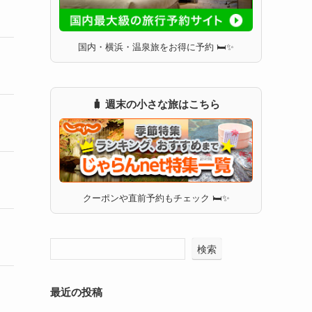
国内・横浜・温泉旅をお得に予約 🛏✨
🧳 週末の小さな旅はこちら
クーポンや直前予約もチェック 🛏✨
検索
最近の投稿