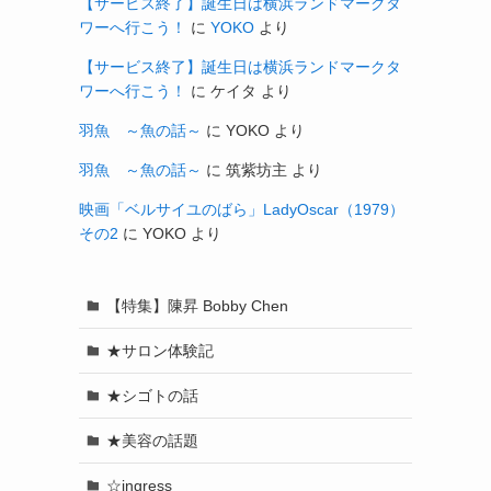
【サービス終了】誕生日は横浜ランドマークタ
ワーへ行こう！
に
YOKO
より
【サービス終了】誕生日は横浜ランドマークタ
ワーへ行こう！
に
ケイタ
より
羽魚 ～魚の話～
に
YOKO
より
羽魚 ～魚の話～
に
筑紫坊主
より
映画「ベルサイユのばら」LadyOscar（1979）
その2
に
YOKO
より
【特集】陳昇 Bobby Chen
★サロン体験記
★シゴトの話
★美容の話題
☆ingress