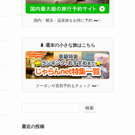
国内・横浜・温泉旅をお得に予約 🛏✨
🧳 週末の小さな旅はこちら
クーポンや直前予約もチェック 🛏✨
検索
最近の投稿