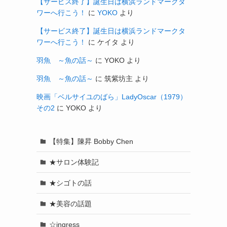
【サービス終了】誕生日は横浜ランドマークタ
ワーへ行こう！
に
YOKO
より
【サービス終了】誕生日は横浜ランドマークタ
ワーへ行こう！
に
ケイタ
より
羽魚 ～魚の話～
に
YOKO
より
羽魚 ～魚の話～
に
筑紫坊主
より
映画「ベルサイユのばら」LadyOscar（1979）
その2
に
YOKO
より
【特集】陳昇 Bobby Chen
★サロン体験記
★シゴトの話
★美容の話題
☆ingress