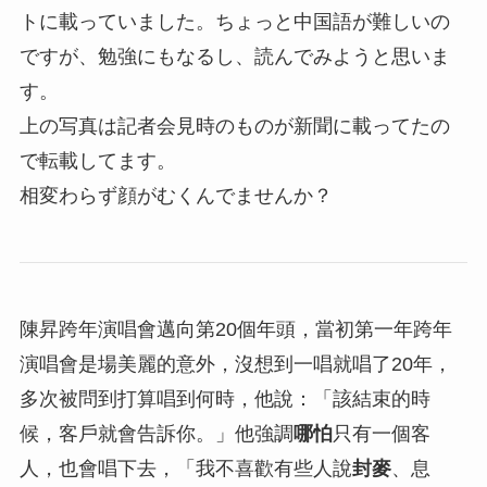
トに載っていました。ちょっと中国語が難しいの
ですが、勉強にもなるし、読んでみようと思いま
す。
上の写真は記者会見時のものが新聞に載ってたの
で転載してます。
相変わらず顔がむくんでませんか？
陳昇跨年演唱會邁向第20個年頭，當初第一年跨年
演唱會是場美麗的意外，沒想到一唱就唱了20年，
多次被問到打算唱到何時，他說：「該結束的時
候，客戶就會告訴你。」他強調
哪怕
只有一個客
人，也會唱下去，「我不喜歡有些人說
封麥
、息