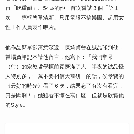
再「吃重鹹」。54歲的他，首次嘗試３個「第１
次」：專輯簡單清新、只用電腦不搞樂團、起用女
性工作人員製作唱片。
他作品簡單卻寓意深遠，陳綺貞曾在誠品碰到他，
當場買筆記本請他留言，他寫下：「我們常呆
（待）的宗教哲學櫃前竟擠滿了人，半夜的誠品怪
人特別多，千萬不要相信大前研一的話，侯孝賢的
《最好的時光》看了６次，結果忘了有沒有看完，
真是悶啊！」她雖看不懂在寫什麼，但就是欣賞他
的Style。