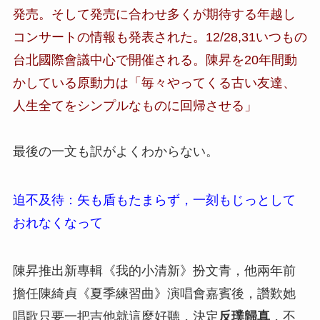
発売。そして発売に合わせ多くが期待する年越し
コンサートの情報も発表された。12/28,31いつもの
台北國際會議中心で開催される。陳昇を20年間動
かしている原動力は「毎々やってくる古い友達、
人生全てをシンプルなものに回帰させる」
最後の一文も訳がよくわからない。
迫不及待：矢も盾もたまらず，一刻もじっとして
おれなくなって
陳昇推出新專輯《我的小清新》扮文青，他兩年前
擔任陳綺貞《夏季練習曲》演唱會嘉賓後，讚歎她
唱歌只要一把吉他就這麼好聽，決定
反璞歸真
，不