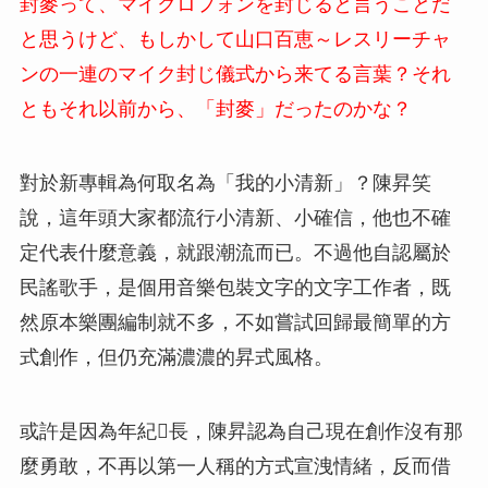
封麥って、マイクロフォンを封じると言うことだ
と思うけど、もしかして山口百恵～レスリーチャ
ンの一連のマイク封じ儀式から来てる言葉？それ
ともそれ以前から、「封麥」だったのかな？
對於新專輯為何取名為「我的小清新」？陳昇笑
說，這年頭大家都流行小清新、小確信，他也不確
定代表什麼意義，就跟潮流而已。不過他自認屬於
民謠歌手，是個用音樂包裝文字的文字工作者，既
然原本樂團編制就不多，不如嘗試回歸最簡單的方
式創作，但仍充滿濃濃的昇式風格。
或許是因為年紀長，陳昇認為自己現在創作沒有那
麼勇敢，不再以第一人稱的方式宣洩情緒，反而借