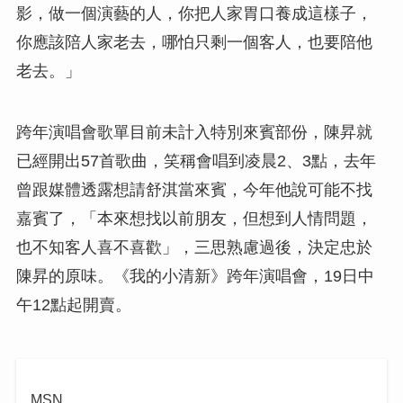
影，做一個演藝的人，你把人家胃口養成這樣子，
你應該陪人家老去，哪怕只剩一個客人，也要陪他
老去。」
跨年演唱會歌單目前未計入特別來賓部份，陳昇就
已經開出57首歌曲，笑稱會唱到凌晨2、3點，去年
曾跟媒體透露想請舒淇當來賓，今年他說可能不找
嘉賓了，「本來想找以前朋友，但想到人情問題，
也不知客人喜不喜歡」，三思熟慮過後，決定忠於
陳昇的原味。《我的小清新》跨年演唱會，19日中
午12點起開賣。
MSN