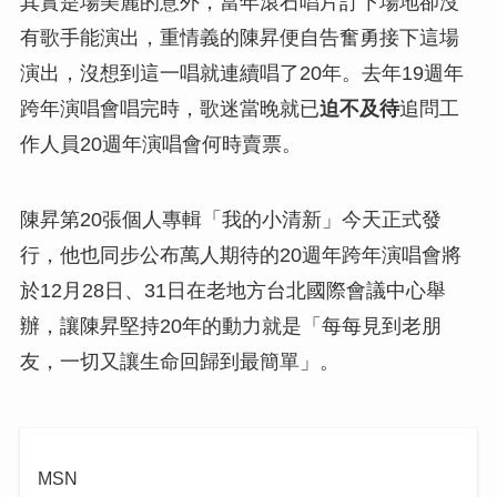
其實是場美麗的意外，當年滾石唱片訂下場地卻沒
有歌手能演出，重情義的陳昇便自告奮勇接下這場
演出，沒想到這一唱就連續唱了20年。去年19週年
跨年演唱會唱完時，歌迷當晚就已
迫不及待
追問工
作人員20週年演唱會何時賣票。
陳昇第20張個人專輯「我的小清新」今天正式發
行，他也同步公布萬人期待的20週年跨年演唱會將
於12月28日、31日在老地方台北國際會議中心舉
辦，讓陳昇堅持20年的動力就是「每每見到老朋
友，一切又讓生命回歸到最簡單」。
MSN