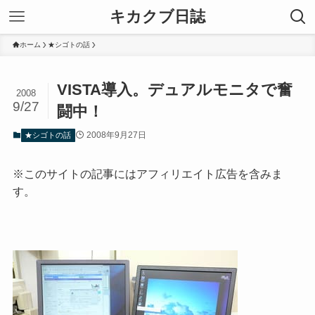
キカクブ日誌
ホーム
★シゴトの話
VISTA導入。デュアルモニタで奮
2008
9/27
闘中！
2008年9月27日
★シゴトの話
※このサイトの記事にはアフィリエイト広告を含みま
す。