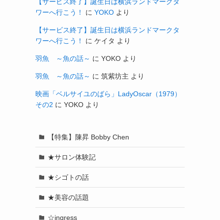
【サービス終了】誕生日は横浜ランドマークタ
ワーへ行こう！
に
YOKO
より
【サービス終了】誕生日は横浜ランドマークタ
ワーへ行こう！
に
ケイタ
より
羽魚 ～魚の話～
に
YOKO
より
羽魚 ～魚の話～
に
筑紫坊主
より
映画「ベルサイユのばら」LadyOscar（1979）
その2
に
YOKO
より
【特集】陳昇 Bobby Chen
★サロン体験記
★シゴトの話
★美容の話題
☆ingress