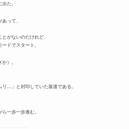
に出た。
があって、
ことがないのだけれど、
モードでスタート。
ざか）。
ムリ…」と封印していた坂道である。
がら一歩一歩進む。