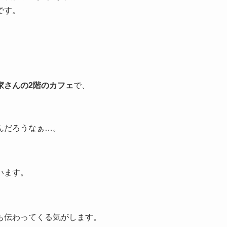
です。
家さんの2階のカフェ
で、
んだろうなぁ…。
います。
。
も伝わってくる気がします。