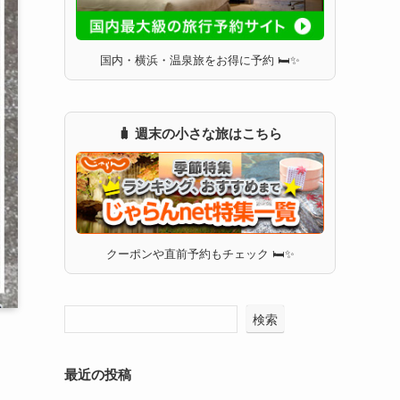
国内・横浜・温泉旅をお得に予約 🛏✨
🧳 週末の小さな旅はこちら
クーポンや直前予約もチェック 🛏✨
検索
最近の投稿