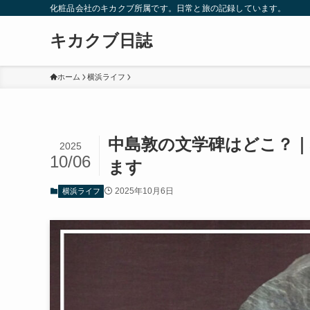
化粧品会社のキカクブ所属です。日常と旅の記録しています。
キカクブ日誌
ホーム
横浜ライフ
中島敦の文学碑はどこ？
2025
10/06
ます
2025年10月6日
横浜ライフ