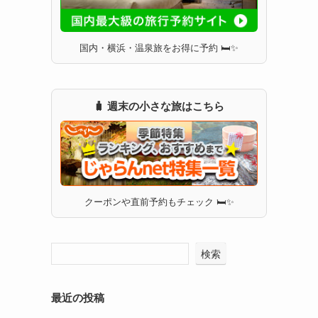
国内・横浜・温泉旅をお得に予約 🛏✨
🧳 週末の小さな旅はこちら
クーポンや直前予約もチェック 🛏✨
検索
最近の投稿