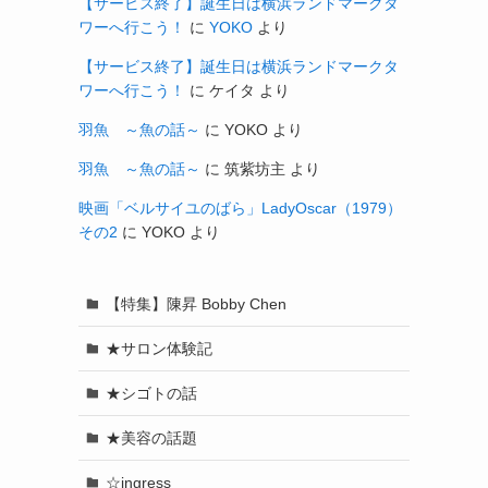
【サービス終了】誕生日は横浜ランドマークタ
ワーへ行こう！
に
YOKO
より
【サービス終了】誕生日は横浜ランドマークタ
ワーへ行こう！
に
ケイタ
より
羽魚 ～魚の話～
に
YOKO
より
チ
羽魚 ～魚の話～
に
筑紫坊主
より
映画「ベルサイユのばら」LadyOscar（1979）
その2
に
YOKO
より
【特集】陳昇 Bobby Chen
★サロン体験記
★シゴトの話
★美容の話題
☆ingress