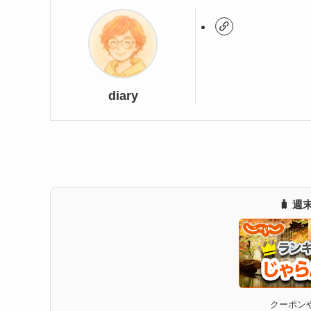
diary
🧳 
クーポンや