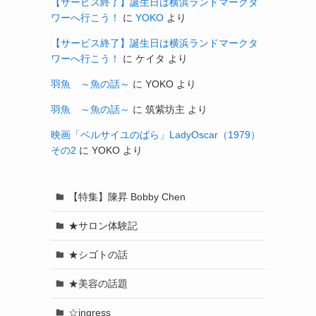
【サービス終了】誕生日は横浜ランドマークタ
ワーへ行こう！
に
YOKO
より
【サービス終了】誕生日は横浜ランドマークタ
ワーへ行こう！
に
ケイタ
より
羽魚 ～魚の話～
に
YOKO
より
羽魚 ～魚の話～
に
筑紫坊主
より
映画「ベルサイユのばら」LadyOscar（1979）
その2
に
YOKO
より
【特集】陳昇 Bobby Chen
★サロン体験記
★シゴトの話
★美容の話題
☆ingress