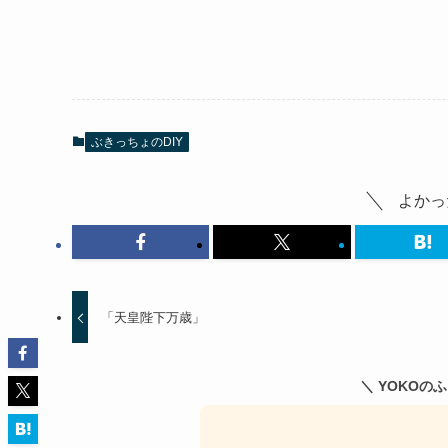
ぶきっちょのDIY
よかっ
「天皇陛下万歳」
＼ YOKOの