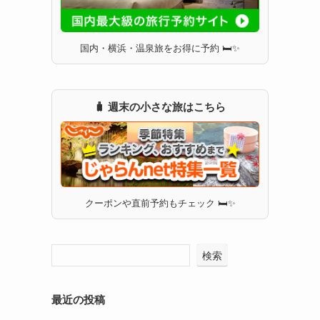
国内・横浜・温泉旅をお得に予約 🛏✨
🧳 週末の小さな旅はこちら
クーポンや直前予約もチェック 🛏✨
検索
最近の投稿