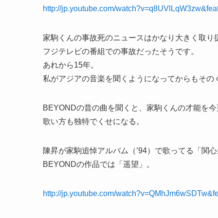
http://jp.youtube.com/watch?v=q8UVlLqW3zw&feat
家駒くんの事故死のニュースはかなり大きく取り
フジテレビの番組での事故だったそうです。
あれから15年。
私がアジアの音楽を聞くようになってからもその
BEYONDの昔の曲を聞くと、家駒くんの才能を
歌い方も独特でくせになる。
陳昇が家駒追悼アルバム（’94）で歌ってる「関
BEYONDの作品では「遥望」。
http://jp.youtube.com/watch?v=QMhJm6wSDTw&fea