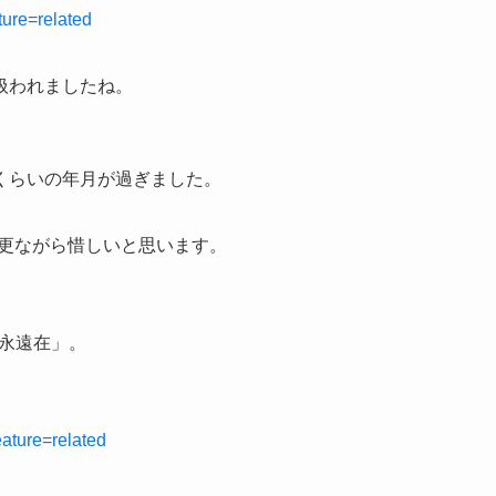
ure=related
扱われましたね。
くらいの年月が過ぎました。
今更ながら惜しいと思います。
心永遠在」。
ture=related