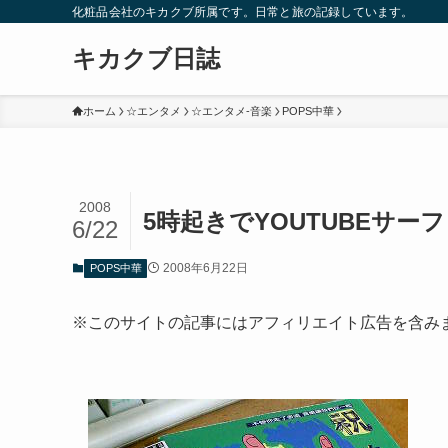
化粧品会社のキカクブ所属です。日常と旅の記録しています。
キカクブ日誌
ホーム
☆エンタメ
☆エンタメ-音楽
POPS中華
2008
5時起きでYOUTUBEサーフ
6/22
2008年6月22日
POPS中華
※このサイトの記事にはアフィリエイト広告を含み