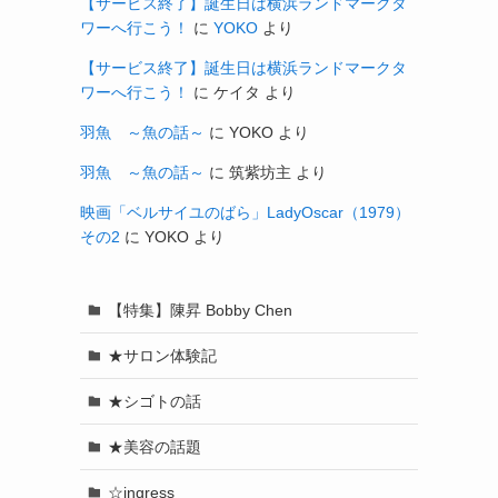
【サービス終了】誕生日は横浜ランドマークタ
ワーへ行こう！
に
YOKO
より
【サービス終了】誕生日は横浜ランドマークタ
ワーへ行こう！
に
ケイタ
より
羽魚 ～魚の話～
に
YOKO
より
羽魚 ～魚の話～
に
筑紫坊主
より
映画「ベルサイユのばら」LadyOscar（1979）
その2
に
YOKO
より
【特集】陳昇 Bobby Chen
★サロン体験記
★シゴトの話
★美容の話題
☆ingress