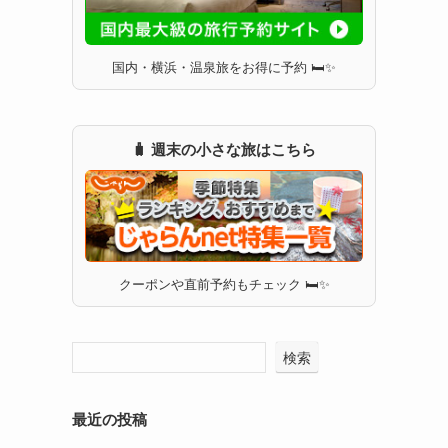
国内・横浜・温泉旅をお得に予約 🛏✨
🧳 週末の小さな旅はこちら
クーポンや直前予約もチェック 🛏✨
検索
最近の投稿