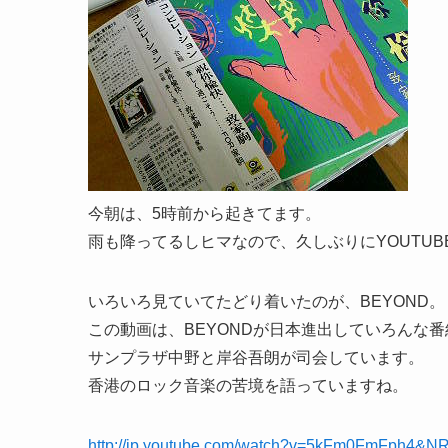
今朝は、5時前から起きてます。
雨も降ってるしヒマなので、久しぶりにYOUTUB
いろいろ見ていてたどり着いたのが、BEYOND。
この動画は、BEYONDが日本進出していろんな
サンプラザ中野と岸谷吾朗が司会しています。
香港のロック音楽の苦境を語っていますね。
http://jp.youtube.com/watch?v=5kFm0FmFph4&N