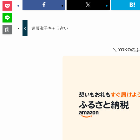
遠藤淑子キャラ占い
＼ YOKOの