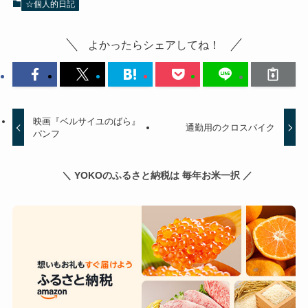
☆個人的日記
よかったらシェアしてね！
映画『ベルサイユのばら』
通勤用のクロスバイク
パンフ
＼ YOKOのふるさと納税は 毎年お米一択 ／