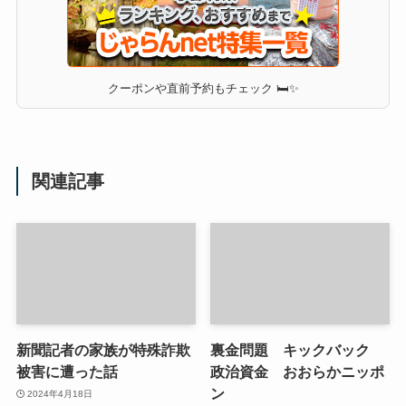
クーポンや直前予約もチェック 🛏✨
関連記事
新聞記者の家族が特殊詐欺
裏金問題 キックバック
被害に遭った話
政治資金 おおらかニッポ
ン
2024年4月18日