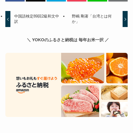
中国語検定89回2級和文中
野嶋 剛著「台湾とは何
訳
か」
＼ YOKOのふるさと納税は 毎年お米一択 ／