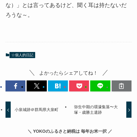
な）」とは言ってあるけど、聞く耳は持たないだ
ろうな～。
☆個人的日記
よかったらシェアしてね！
弥生中期の環濠集落〜大
小泉城跡＠群馬県大泉町
塚・歳勝土遺跡
＼ YOKOのふるさと納税は 毎年お米一択 ／