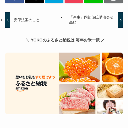
「湾生」岡部茂氏講演会＠
安保法案のこと
高崎
＼ YOKOのふるさと納税は 毎年お米一択 ／