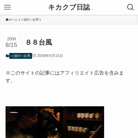
キカクブ日誌
ホーム
☆旅行─台湾
2009
８８台風
8/15
2009年8月15日
☆旅行─台湾
※このサイトの記事にはアフィリエイト広告を含みま
す。