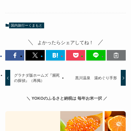
国内旅行ーくまもと
よかったらシェアしてね！
グラナダ版ホームズ『瀕死
黒川温泉 湯めぐり手形
の探偵』（再掲）
＼ YOKOのふるさと納税は 毎年お米一択 ／