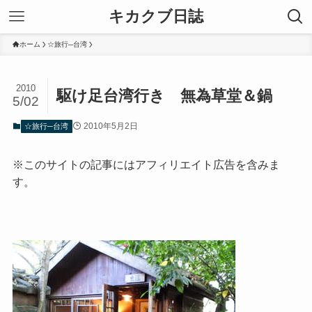
キカクブ日誌
ホーム
☆旅行─台湾
2010
駆け足台湾行き 無為草堂＆鍋
5/02
2010年5月2日
☆旅行─台湾
※このサイトの記事にはアフィリエイト広告を含みま
す。