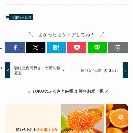
☆旅行─台湾
よかったらシェアしてね！
駆け足台湾行き 台湾の披
駆け足台湾行き 3日目
露宴
＼ YOKOのふるさと納税は 毎年お米一択 ／