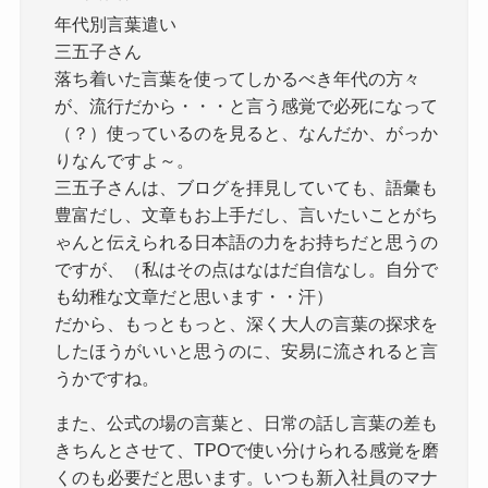
年代別言葉遣い
三五子さん
落ち着いた言葉を使ってしかるべき年代の方々
が、流行だから・・・と言う感覚で必死になって
（？）使っているのを見ると、なんだか、がっか
りなんですよ～。
三五子さんは、ブログを拝見していても、語彙も
豊富だし、文章もお上手だし、言いたいことがち
ゃんと伝えられる日本語の力をお持ちだと思うの
ですが、（私はその点はなはだ自信なし。自分で
も幼稚な文章だと思います・・汗）
だから、もっともっと、深く大人の言葉の探求を
したほうがいいと思うのに、安易に流されると言
うかですね。
また、公式の場の言葉と、日常の話し言葉の差も
きちんとさせて、TPOで使い分けられる感覚を磨
くのも必要だと思います。いつも新入社員のマナ