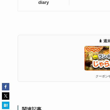
diary
🧳 
クーポンや
関連記事