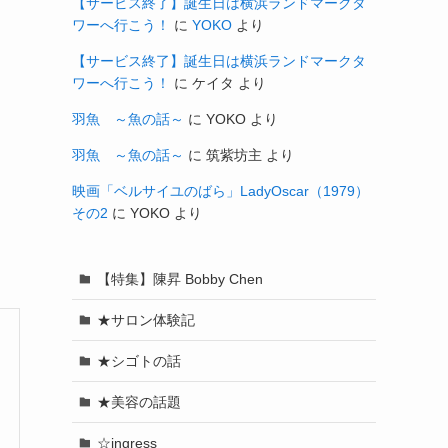
【サービス終了】誕生日は横浜ランドマークタ
ワーへ行こう！
に
YOKO
より
【サービス終了】誕生日は横浜ランドマークタ
ワーへ行こう！
に
ケイタ
より
羽魚 ～魚の話～
に
YOKO
より
羽魚 ～魚の話～
に
筑紫坊主
より
映画「ベルサイユのばら」LadyOscar（1979）
その2
に
YOKO
より
【特集】陳昇 Bobby Chen
★サロン体験記
★シゴトの話
★美容の話題
☆ingress