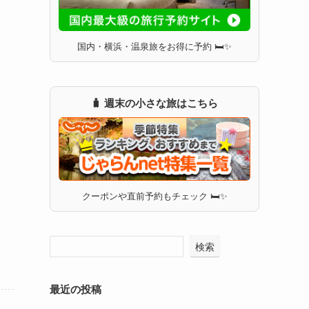
国内・横浜・温泉旅をお得に予約 🛏✨
🧳 週末の小さな旅はこちら
クーポンや直前予約もチェック 🛏✨
検索
最近の投稿