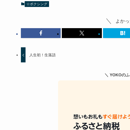
☆ボクシング
よかっ
人生初！生落語
＼ YOKOの