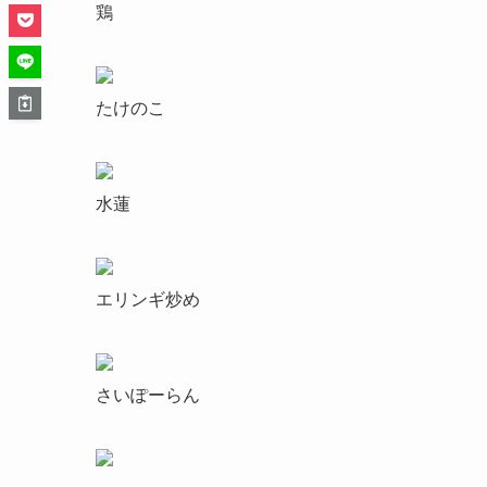
鶏
たけのこ
水蓮
エリンギ炒め
さいぽーらん