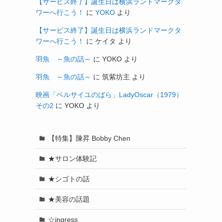
【サービス終了】誕生日は横浜ランドマークタ
ワーへ行こう！
に
YOKO
より
【サービス終了】誕生日は横浜ランドマークタ
ワーへ行こう！
に
ケイタ
より
羽魚 ～魚の話～
に
YOKO
より
羽魚 ～魚の話～
に
筑紫坊主
より
映画「ベルサイユのばら」LadyOscar（1979）
その2
に
YOKO
より
【特集】陳昇 Bobby Chen
★サロン体験記
★シゴトの話
★美容の話題
☆ingress