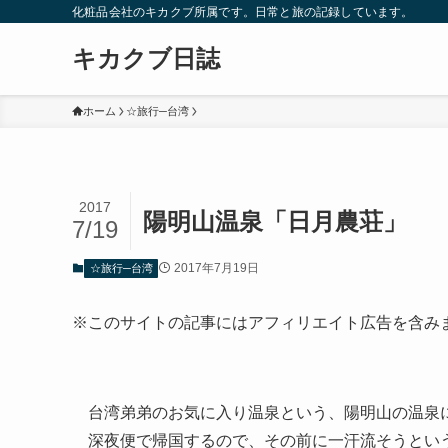
化粧品会社のキカクブ所属です。日常と旅の記録しています。
キカクブ日誌
ホーム
☆旅行─台湾
2017
陽明山温泉「日月農荘」
7/19
2017年7月19日
☆旅行─台湾
※このサイトの記事にはアフィリエイト広告を含み
台湾弟弟のお気に入り温泉という、陽明山の温泉
深夜便で帰国するので、その前に一汗流そうとい