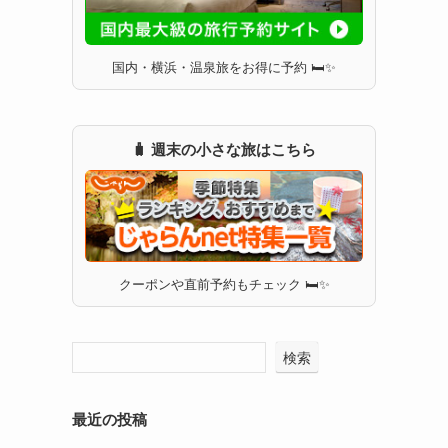
国内・横浜・温泉旅をお得に予約 🛏✨
🧳 週末の小さな旅はこちら
クーポンや直前予約もチェック 🛏✨
検索
最近の投稿