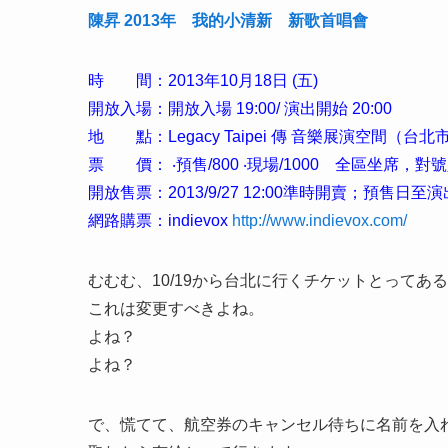
陳昇 2013年 我的小清新 新歌首唱會
時 間：2013年10月18日 (五)
開放入場：開放入場 19:00/ 演出開始 20:00
地 點：Legacy Taipei 傳 音樂展演空間（台
票 價： ‧預售/800 ‧現場/1000 全區坐席，對
開放售票：2013/9/27 12:00準時開賣；預
網路購票：indievox
http://www.indievox.com/
むむむ、10/19から台北に行くチケットとってあ
これは変更すべきよね。
よね？
よね？
で、慌てて、航空券のキャンセル待ちに名前を入