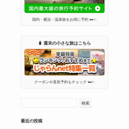
国内・横浜・温泉旅をお得に予約 🛏✨
🧳 週末の小さな旅はこちら
クーポンや直前予約もチェック 🛏✨
検索
最近の投稿