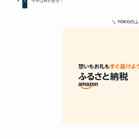
今年は秋がある！
＼ YOKOの