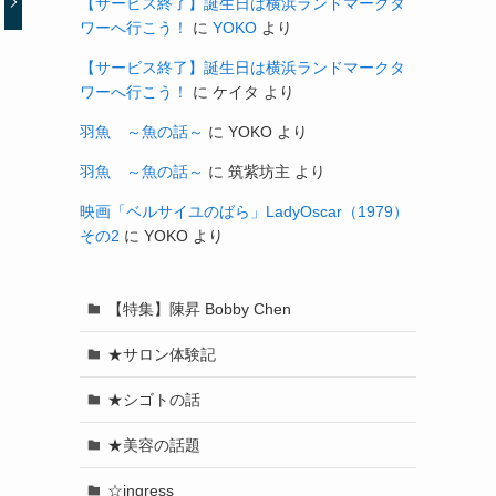
【サービス終了】誕生日は横浜ランドマークタ
ワーへ行こう！
に
YOKO
より
【サービス終了】誕生日は横浜ランドマークタ
ワーへ行こう！
に
ケイタ
より
羽魚 ～魚の話～
に
YOKO
より
羽魚 ～魚の話～
に
筑紫坊主
より
映画「ベルサイユのばら」LadyOscar（1979）
その2
に
YOKO
より
【特集】陳昇 Bobby Chen
★サロン体験記
★シゴトの話
★美容の話題
☆ingress