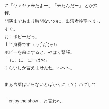
に「ヤァヤァ来たよー」「来たんだー」 とか挨
拶。
開演まであまり時間ないのに、出演者控室へまっ
すぐ。
お！ボビーだっ。
上半身裸です（ヮ(ﾟдﾟ)ォ!）
ボビーを前にすると、やはり緊張。
「 に、に、にーはお」
くらいしか言えませんね。へへへ。
まぁ言葉はいらないとばかりに（？）ハグして
「enjoy the show 」と言われ、