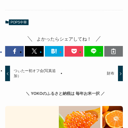
POPS中華
よかったらシェアしてね！
つぃたー初オフ会(写真追
財布
加）
＼ YOKOのふるさと納税は 毎年お米一択 ／