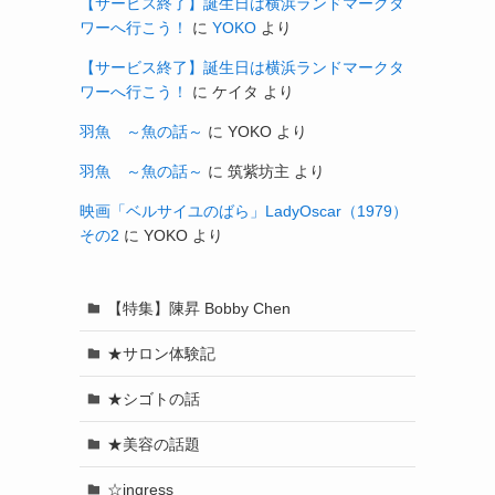
【サービス終了】誕生日は横浜ランドマークタ
ワーへ行こう！
に
YOKO
より
【サービス終了】誕生日は横浜ランドマークタ
ワーへ行こう！
に
ケイタ
より
羽魚 ～魚の話～
に
YOKO
より
羽魚 ～魚の話～
に
筑紫坊主
より
映画「ベルサイユのばら」LadyOscar（1979）
その2
に
YOKO
より
【特集】陳昇 Bobby Chen
★サロン体験記
★シゴトの話
★美容の話題
☆ingress