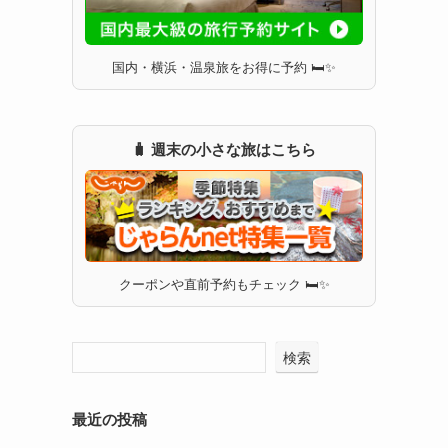
国内・横浜・温泉旅をお得に予約 🛏✨
🧳 週末の小さな旅はこちら
クーポンや直前予約もチェック 🛏✨
検索
最近の投稿