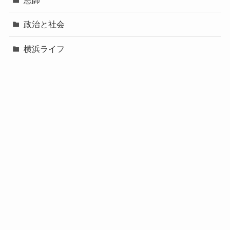
恩師
政治と社会
横浜ライフ
熊本地震・水害
神奈川散歩
記事・文章の翻訳
関西
🌏旅のホテル探しはこちら YOKOもいつもここで探し
ています