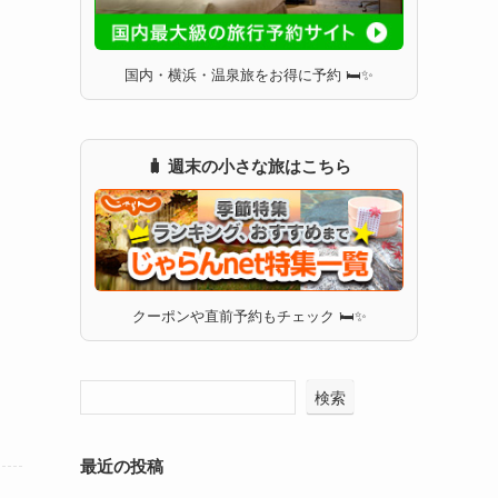
国内・横浜・温泉旅をお得に予約 🛏✨
🧳 週末の小さな旅はこちら
クーポンや直前予約もチェック 🛏✨
検索
最近の投稿