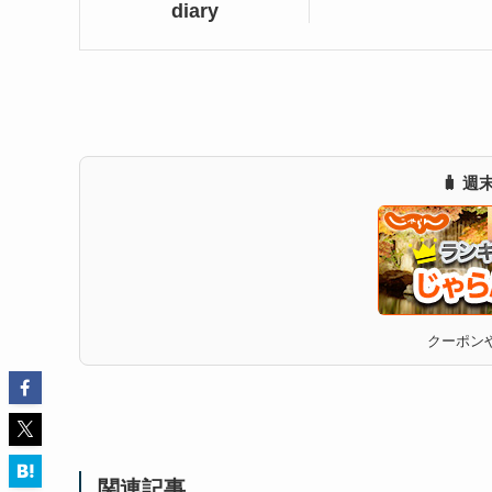
diary
🧳 
クーポンや
関連記事