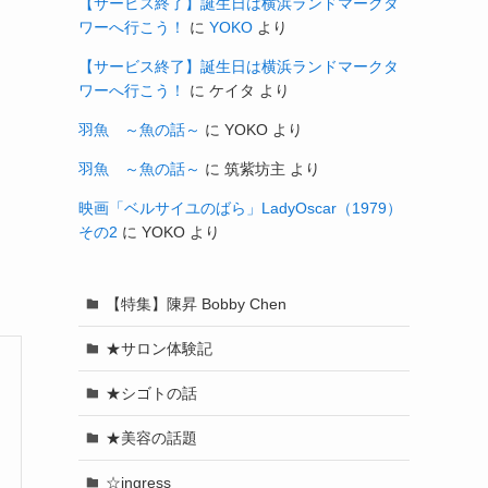
【サービス終了】誕生日は横浜ランドマークタ
ワーへ行こう！
に
YOKO
より
【サービス終了】誕生日は横浜ランドマークタ
ワーへ行こう！
に
ケイタ
より
羽魚 ～魚の話～
に
YOKO
より
羽魚 ～魚の話～
に
筑紫坊主
より
映画「ベルサイユのばら」LadyOscar（1979）
その2
に
YOKO
より
【特集】陳昇 Bobby Chen
★サロン体験記
★シゴトの話
★美容の話題
☆ingress