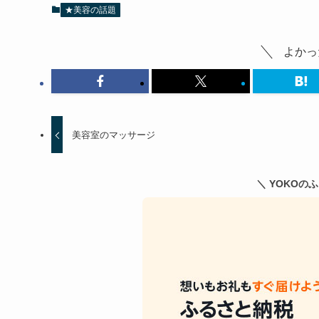
★美容の話題
よかっ
美容室のマッサージ
＼ YOKOの