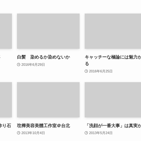
年
白髪 染めるか染めないか
キャッチーな極論には魅力
る
2016年6月29日
2016年6月25日
作り石
玟樺美容美體工作室＠台北
「洗顔が一番大事」は真実
2013年10月4日
2013年5月24日