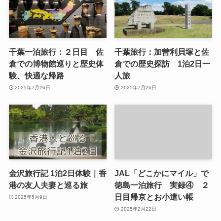
千葉一泊旅行：２日目 佐
千葉旅行：加曽利貝塚と佐
倉での博物館巡りと歴史体
倉での歴史探訪 1泊2日一
験、快適な帰路
人旅
2025年7月26日
2025年7月26日
金沢旅行記 1泊2日体験｜香
JAL「どこかにマイル」で
港の友人夫妻と巡る旅
徳島一泊旅行 実録④ ２
日目帰京とお小遣い帳
2025年5月9日
2025年2月22日