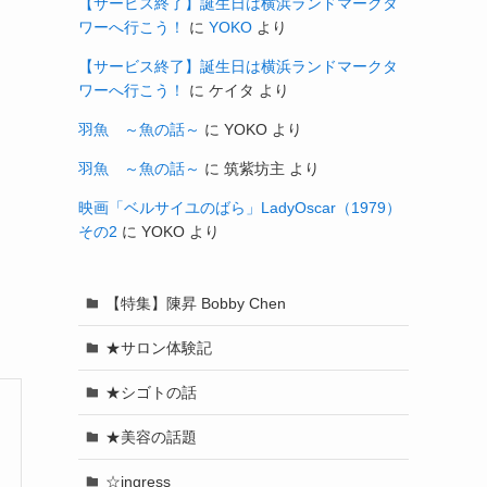
【サービス終了】誕生日は横浜ランドマークタ
ワーへ行こう！
に
YOKO
より
【サービス終了】誕生日は横浜ランドマークタ
ワーへ行こう！
に
ケイタ
より
羽魚 ～魚の話～
に
YOKO
より
羽魚 ～魚の話～
に
筑紫坊主
より
映画「ベルサイユのばら」LadyOscar（1979）
その2
に
YOKO
より
【特集】陳昇 Bobby Chen
★サロン体験記
★シゴトの話
★美容の話題
☆ingress