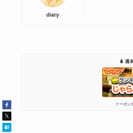
diary
🧳 
クーポンや