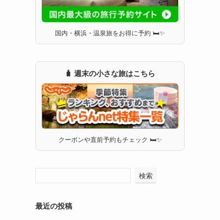
国内・横浜・温泉旅をお得に予約 🛏✨
🧳 週末の小さな旅はこちら
クーポンや直前予約もチェック 🛏✨
検索
最近の投稿