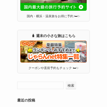
国内・横浜・温泉旅をお得に予約 🛏✨
🧳 週末の小さな旅はこちら
クーポンや直前予約もチェック 🛏✨
検索
最近の投稿