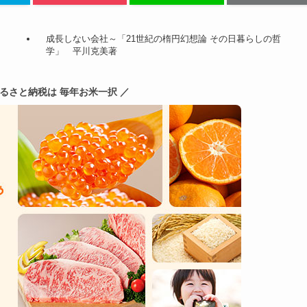
成長しない会社～「21世紀の楕円幻想論 その日暮らしの哲
学」 平川克美著
ふるさと納税は 毎年お米一択 ／