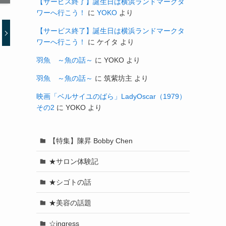
【サービス終了】誕生日は横浜ランドマークタ
ワーへ行こう！
に
YOKO
より
【サービス終了】誕生日は横浜ランドマークタ
ワーへ行こう！
に
ケイタ
より
羽魚 ～魚の話～
に
YOKO
より
羽魚 ～魚の話～
に
筑紫坊主
より
映画「ベルサイユのばら」LadyOscar（1979）
その2
に
YOKO
より
【特集】陳昇 Bobby Chen
★サロン体験記
★シゴトの話
★美容の話題
☆ingress