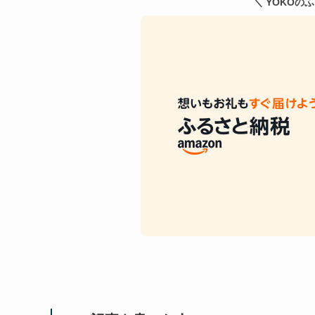
＼ YOKOの