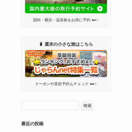
国内・横浜・温泉旅をお得に予約 🛏✨
🧳 週末の小さな旅はこちら
クーポンや直前予約もチェック 🛏✨
検索
最近の投稿