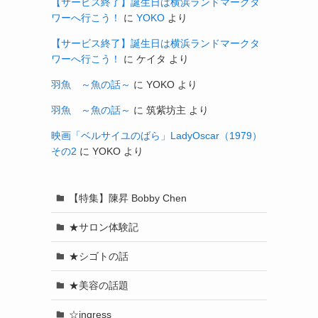
【サービス終了】誕生日は横浜ランドマークタ
ワーへ行こう！
に
YOKO
より
【サービス終了】誕生日は横浜ランドマークタ
ワーへ行こう！
に
ケイタ
より
羽魚 ～魚の話～
に
YOKO
より
羽魚 ～魚の話～
に
筑紫坊主
より
映画「ベルサイユのばら」LadyOscar（1979）
その2
に
YOKO
より
【特集】陳昇 Bobby Chen
★サロン体験記
★シゴトの話
★美容の話題
☆ingress