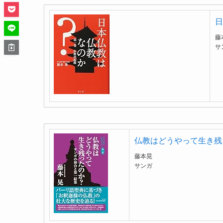
日
藤
サ
仏教はどうやって生き残っ
藤本晃
サンガ