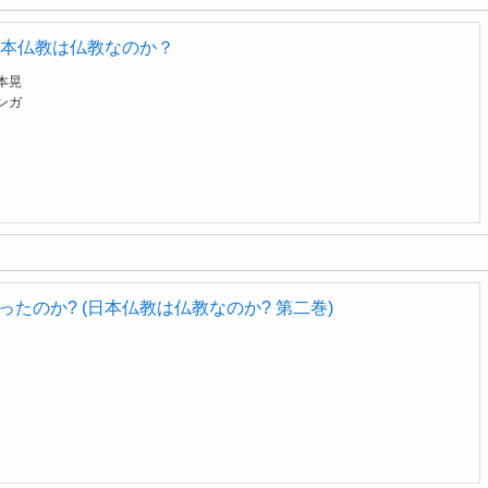
本仏教は仏教なのか？
本晃
ンガ
たのか? (日本仏教は仏教なのか? 第二巻)