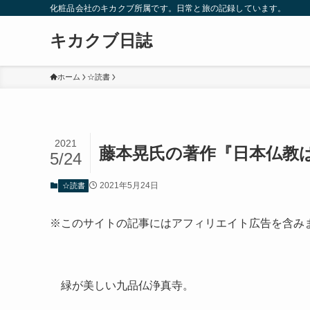
化粧品会社のキカクブ所属です。日常と旅の記録しています。
キカクブ日誌
ホーム
☆読書
2021
藤本晃氏の著作『日本仏教
5/24
2021年5月24日
☆読書
※このサイトの記事にはアフィリエイト広告を含み
緑が美しい九品仏浄真寺。