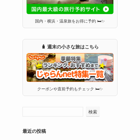
国内・横浜・温泉旅をお得に予約 🛏✨
🧳 週末の小さな旅はこちら
クーポンや直前予約もチェック 🛏✨
検索
最近の投稿