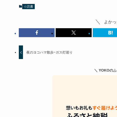
☆読書
よかっ
夜のヨコハマ散歩~ガス灯巡り
＼ YOKOの