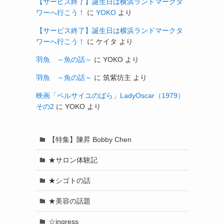
【サービス終了】誕生日は横浜ランドマークタ
ワーへ行こう！
に
YOKO
より
【サービス終了】誕生日は横浜ランドマークタ
ワーへ行こう！
に
ケイタ
より
羽魚 ～魚の話～
に
YOKO
より
羽魚 ～魚の話～
に
筑紫坊主
より
映画「ベルサイユのばら」LadyOscar（1979）
その2
に
YOKO
より
【特集】陳昇 Bobby Chen
★サロン体験記
★シゴトの話
★美容の話題
☆ingress