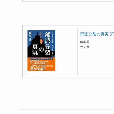
部派分裂の真実 (
藤本晃
サンガ