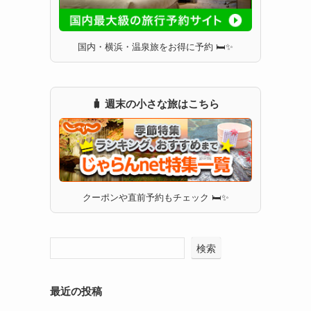
国内・横浜・温泉旅をお得に予約 🛏✨
🧳 週末の小さな旅はこちら
クーポンや直前予約もチェック 🛏✨
検索
最近の投稿