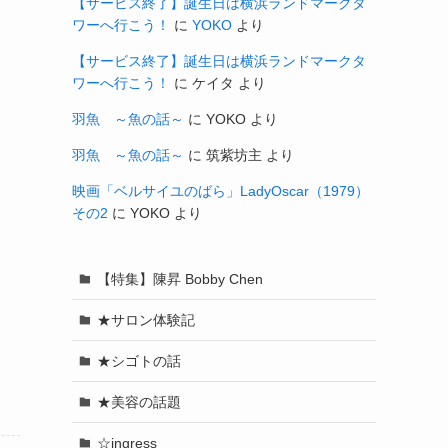
【サービス終了】誕生日は横浜ランドマークタ
ワーへ行こう！
に
YOKO
より
【サービス終了】誕生日は横浜ランドマークタ
ワーへ行こう！
に
ケイタ
より
羽魚 ～魚の話～
に
YOKO
より
羽魚 ～魚の話～
に
筑紫坊主
より
映画「ベルサイユのばら」LadyOscar（1979）
その2
に
YOKO
より
【特集】陳昇 Bobby Chen
★サロン体験記
★シゴトの話
★美容の話題
☆ingress