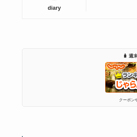
diary
🧳 
クーポンや