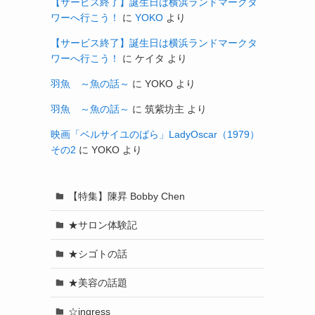
【サービス終了】誕生日は横浜ランドマークタ
ワーへ行こう！
に
YOKO
より
【サービス終了】誕生日は横浜ランドマークタ
ワーへ行こう！
に
ケイタ
より
羽魚 ～魚の話～
に
YOKO
より
羽魚 ～魚の話～
に
筑紫坊主
より
映画「ベルサイユのばら」LadyOscar（1979）
その2
に
YOKO
より
【特集】陳昇 Bobby Chen
★サロン体験記
★シゴトの話
★美容の話題
☆ingress