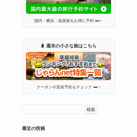
国内・横浜・温泉旅をお得に予約 🛏✨
🧳 週末の小さな旅はこちら
クーポンや直前予約もチェック 🛏✨
検索
最近の投稿