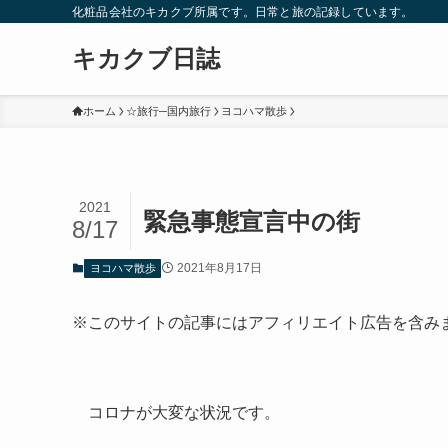
化粧品会社のキカクブ所属です。日常と旅の記録しています。
キカクブ日誌
ホーム
☆旅行─国内旅行
ヨコハマ散歩
2021
緊急事態宣言中の街
8/17
2021年8月17日
ヨコハマ散歩
※このサイトの記事にはアフィリエイト広告を含み
コロナが大変な状況です。