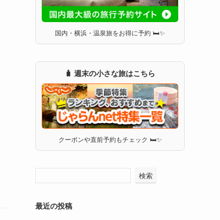
国内・横浜・温泉旅をお得に予約 🛏✨
🧳 週末の小さな旅はこちら
クーポンや直前予約もチェック 🛏✨
検索
最近の投稿