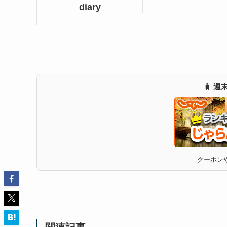
diary
🧳 
クーポンや