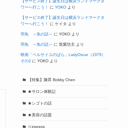
【サービス終了】誕生日は横浜ランドマークタ
ワーへ行こう！
に
YOKO
より
【サービス終了】誕生日は横浜ランドマークタ
ワーへ行こう！
に
ケイタ
より
羽魚 ～魚の話～
に
YOKO
より
羽魚 ～魚の話～
に
筑紫坊主
より
映画「ベルサイユのばら」LadyOscar（1979）
その2
に
YOKO
より
【特集】陳昇 Bobby Chen
★サロン体験記
★シゴトの話
★美容の話題
☆ingress