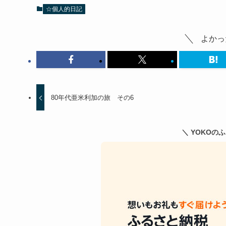
☆個人的日記
よかっ
80年代亜米利加の旅 その6
＼ YOKOの