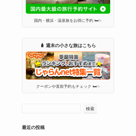
国内・横浜・温泉旅をお得に予約 🛏✨
🧳 週末の小さな旅はこちら
クーポンや直前予約もチェック 🛏✨
検索
最近の投稿