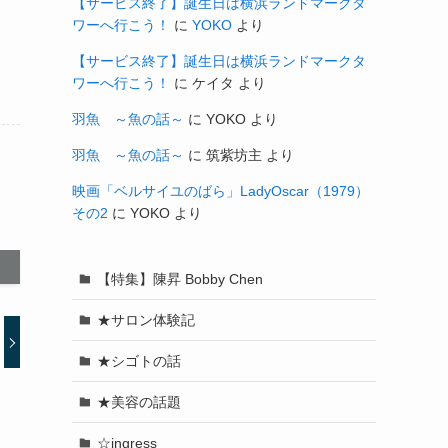
【サービス終了】誕生日は横浜ランドマークタ
ワーへ行こう！
に
YOKO
より
【サービス終了】誕生日は横浜ランドマークタ
ワーへ行こう！
に
ケイタ
より
羽魚 ～魚の話～
に
YOKO
より
羽魚 ～魚の話～
に
筑紫坊主
より
映画「ベルサイユのばら」LadyOscar（1979）
その2
に
YOKO
より
【特集】陳昇 Bobby Chen
★サロン体験記
★シゴトの話
★美容の話題
☆ingress