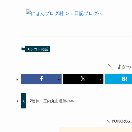
★シゴトの話
よかっ
2連休 三内丸山遺跡の本
＼ YOKOの