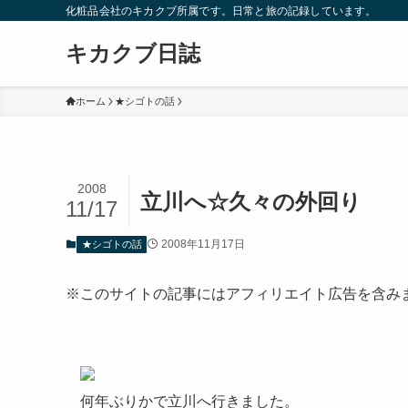
化粧品会社のキカクブ所属です。日常と旅の記録しています。
キカクブ日誌
ホーム
★シゴトの話
2008
立川へ☆久々の外回り
11/17
2008年11月17日
★シゴトの話
※このサイトの記事にはアフィリエイト広告を含み
何年ぶりかで立川へ行きました。