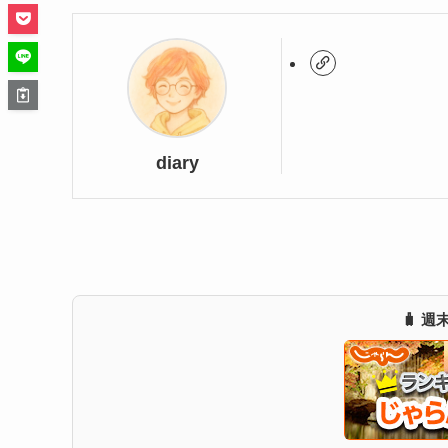
diary
🧳 