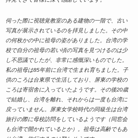
伺った際に視聴覚教室のある建物の一階で、古い
写真が展示されているのを拝見しました。その中
の何枚かの中に祖母の姿がありました。台湾の学
校で自分の祖母の若い頃の写真を見つけるのは少
し不思議でしたが、非常に感慨深いものでした。
私の祖母は85年前に台湾で生まれ育ちました。子
供のころは台東県で生活しており、屏東の学校の
ころは寄宿舎に入っていたようです。その後20歳
で結婚し、台湾を離れ、それからは一度も台湾に
戻っていません。屏東女学校時代の同級生は台湾
旅行の際に母校訪問をしているようです（同窓会
も台湾で開かれているとか）。祖母は高齢でもあ