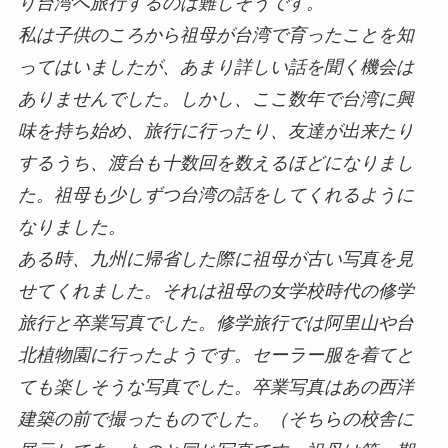
り台湾へ旅行するのは難しそうです。
私は子供のころから祖母が台湾で育ったことを知
ってはいましたが、あまり詳しい話を聞く機会は
ありませんでした。しかし、ここ数年で台湾に興
味を持ち始め、旅行に行ったり、友達が出来たり
するうち、渡台も十数回を数えるほどになりまし
た。祖母も少しずつ台湾の話をしてくれるように
なりました。
ある時、九州に帰省した際に祖母が古い写真を見
せてくれました。それは祖母の女学校時代の修学
旅行と卒業写真でした。修学旅行では阿里山や台
北植物園に行ったようです。セーラー服を着てと
ても楽しそうな写真でした。卒業写真はあの西洋
建築の前で撮ったものでした。（そちらの校舎に