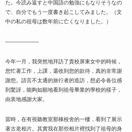
た。今読み返すと中国語の勉強にもなりそうなの
で、自分でもう一度書き起こしてみました。（文
中の私の祖母は数年前に亡くなりました。）
——————-
今年一月，我突然地拜訪了貴校屏東女中的時候，
您忙著工作，上課，還收到您的款待，真的非常謝
謝您。語言不太通的旅行者的造訪，想必令各位感
到驚訝，能夠如願地看到祖母畢業的學校的樣子，
由衷地感謝大家。
當時，在有視聽教室那棟校舍的一樓，看到了展示
著古老相片。其實我在那些相片裡找到了祖母的身