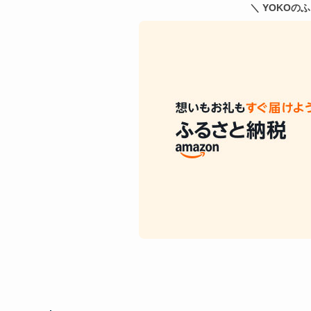
＼ YOKOの