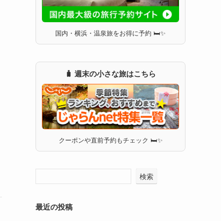
国内・横浜・温泉旅をお得に予約 🛏✨
🧳 週末の小さな旅はこちら
クーポンや直前予約もチェック 🛏✨
検索
最近の投稿