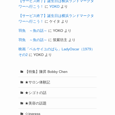
【サービス終了】誕生日は横浜ランドマークタ
ワーへ行こう！
に
YOKO
より
【サービス終了】誕生日は横浜ランドマークタ
ワーへ行こう！
に
ケイタ
より
羽魚 ～魚の話～
に
YOKO
より
羽魚 ～魚の話～
に
筑紫坊主
より
映画「ベルサイユのばら」LadyOscar（1979）
その2
に
YOKO
より
【特集】陳昇 Bobby Chen
★サロン体験記
★シゴトの話
★美容の話題
☆ingress