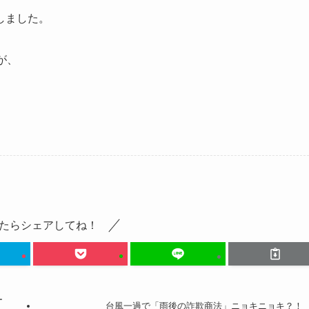
しました。
が、
たらシェアしてね！
ー
台風一過で「雨後の詐欺商法」ニョキニョキ？！