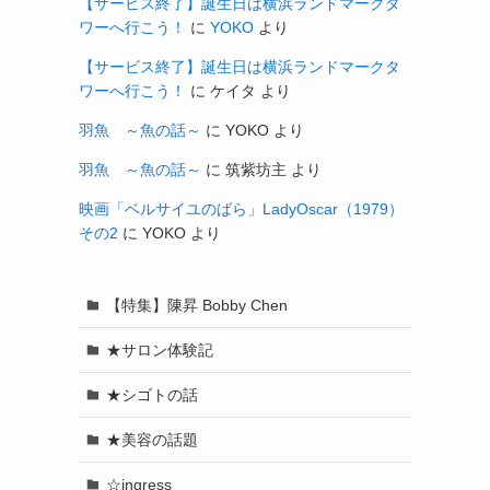
【サービス終了】誕生日は横浜ランドマークタ
ワーへ行こう！
に
YOKO
より
【サービス終了】誕生日は横浜ランドマークタ
ワーへ行こう！
に
ケイタ
より
羽魚 ～魚の話～
に
YOKO
より
羽魚 ～魚の話～
に
筑紫坊主
より
映画「ベルサイユのばら」LadyOscar（1979）
その2
に
YOKO
より
【特集】陳昇 Bobby Chen
★サロン体験記
★シゴトの話
★美容の話題
☆ingress