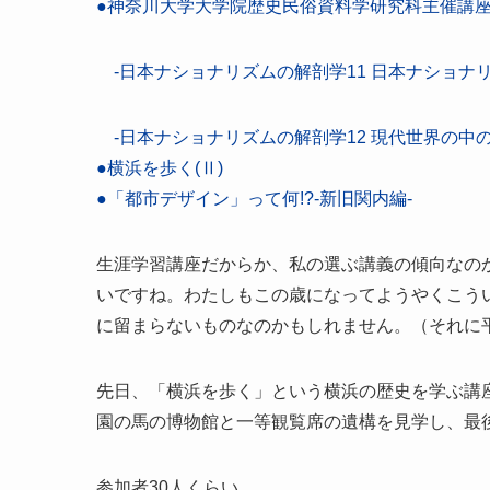
●神奈川大学大学院歴史民俗資料学研究科主催講
-日本ナショナリズムの解剖学11 日本ナショナ
-日本ナショナリズムの解剖学12 現代世界の中
●横浜を歩く(Ⅱ)
●「都市デザイン」って何!?-新旧関内編-
生涯学習講座だからか、私の選ぶ講義の傾向なの
いですね。わたしもこの歳になってようやくこう
に留まらないものなのかもしれません。（それに
先日、「横浜を歩く」という横浜の歴史を学ぶ講
園の馬の博物館と一等観覧席の遺構を見学し、最
参加者30人くらい。