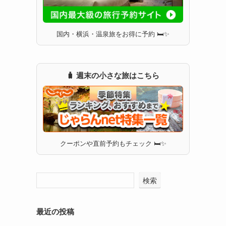
国内・横浜・温泉旅をお得に予約 🛏✨
🧳 週末の小さな旅はこちら
クーポンや直前予約もチェック 🛏✨
検索
最近の投稿