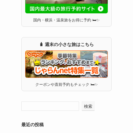
国内・横浜・温泉旅をお得に予約 🛏✨
🧳 週末の小さな旅はこちら
クーポンや直前予約もチェック 🛏✨
検索
最近の投稿