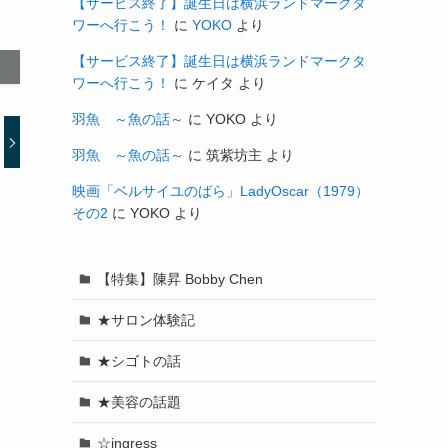
【サービス終了】誕生日は横浜ランドマークタ
ワーへ行こう！
に
YOKO
より
【サービス終了】誕生日は横浜ランドマークタ
ワーへ行こう！
に
ケイタ
より
羽魚 ～魚の話～
に
YOKO
より
羽魚 ～魚の話～
に
筑紫坊主
より
映画「ベルサイユのばら」LadyOscar（1979）
その2
に
YOKO
より
【特集】陳昇 Bobby Chen
★サロン体験記
★シゴトの話
★美容の話題
☆ingress