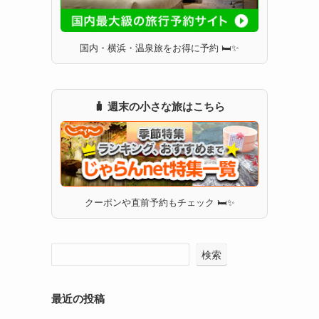
国内・横浜・温泉旅をお得に予約 🛏✨
🧳 週末の小さな旅はこちら
クーポンや直前予約もチェック 🛏✨
検索
最近の投稿