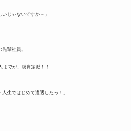
しいじゃないですか～」
の先輩社員。
人までが、膜肯定派！！
・人生ではじめて遭遇したっ！」
。