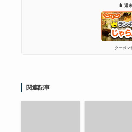
🧳 
クーポンや
関連記事