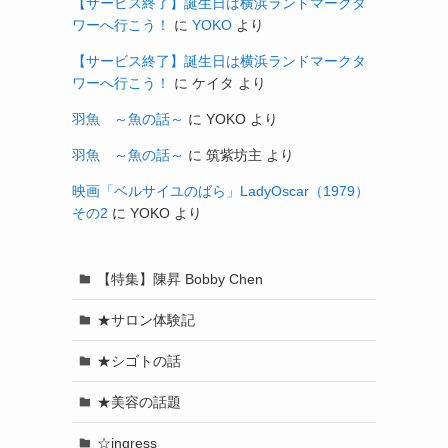
【サービス終了】誕生日は横浜ランドマークタ
ワーへ行こう！
に
YOKO
より
【サービス終了】誕生日は横浜ランドマークタ
ワーへ行こう！
に
ケイタ
より
羽魚 ～魚の話～
に
YOKO
より
羽魚 ～魚の話～
に
筑紫坊主
より
映画「ベルサイユのばら」LadyOscar（1979）
その2
に
YOKO
より
【特集】陳昇 Bobby Chen
★サロン体験記
★シゴトの話
★美容の話題
☆ingress