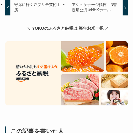
寄席に行く＠プリモ芸術工
アシュケナージ指揮 N響
房
定期公演＠NHKホール
＼ YOKOのふるさと納税は 毎年お米一択 ／
この記事を書いた人