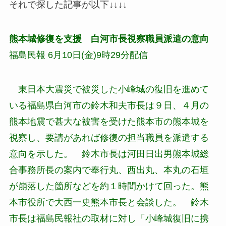
それで探した記事が以下↓↓↓↓
熊本城修復を支援 白河市長視察職員派遣の意向
福島民報 6月10日(金)9時29分配信
東日本大震災で被災した小峰城の復旧を進めて
いる福島県白河市の鈴木和夫市長は９日、４月の
熊本地震で甚大な被害を受けた熊本市の熊本城を
視察し、要請があれば修復の担当職員を派遣する
意向を示した。 鈴木市長は河田日出男熊本城総
合事務所長の案内で奉行丸、西出丸、本丸の石垣
が崩落した箇所などを約１時間かけて回った。熊
本市役所で大西一史熊本市長と会談した。 鈴木
市長は福島民報社の取材に対し「小峰城復旧に携