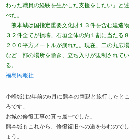
わった職員の経験を生かした支援をしたい」と述
べた。
熊本城は国指定重要文化財１３件を含む建造物
３２件全てが損壊、石垣全体の約１割に当たる８
２００平方メートルが崩れた。現在、二の丸広場
など一部の場所を除き、立ち入りが規制されてい
る。
福島民報社
小峰城は2年前の5月に熊本の両親と旅行したとこ
ろです。
お城の修復工事の真っ最中でした。
熊本城もこれから、修復復旧への道を歩むのでし
ょう。