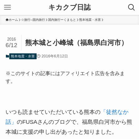
キカクブ日誌
ホーム
☆旅行─国内旅行
国内旅行ーくまもと
熊本地震・水害
2016
熊本城と小峰城（福島県白河市）
6/12
2016年6月12日
熊本地震・水害
※このサイトの記事にはアフィリエイト広告を含みま
す。
いつも読ませていただいている熊本の
「徒然なか
話」
のFUSAさんのブログで、福島県白河市から熊
本城に支援の申し出があったと知りました。