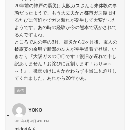
20年前の神戸の震災は大阪ガスさんも未体験の事
態だったようで、もう大丈夫かと都市ガス復旧す
るたびに何処かでガス漏れが発生して大変だった
ようです。あの時の経験が今の熊本で活かされて
るんですよね。
ところであの年の3月、震災から2ヶ月後、友人の
披露宴の余興で新郎の友人が空手道着で登場。い
きなり『大阪ガスの〇〇です！復旧が遅れて申し
訳ありません！お詫びに瓦割ります！おりゃ～
～！』。徹夜明けにもかかわらず本当に瓦割りし
てくれました。あれから20年かあ。
返信
YOKO
2016年4月28日 4:49 PM
midoriさん