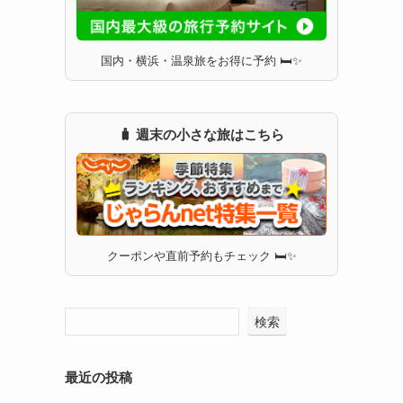
国内・横浜・温泉旅をお得に予約 🛏✨
🧳 週末の小さな旅はこちら
クーポンや直前予約もチェック 🛏✨
検索
最近の投稿