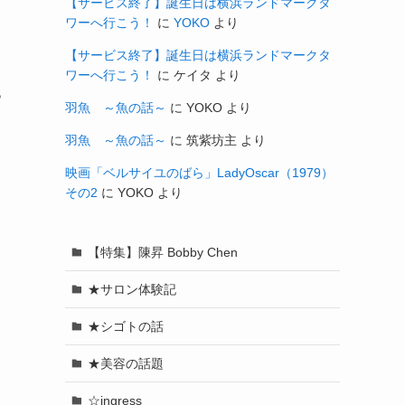
【サービス終了】誕生日は横浜ランドマークタ
ワーへ行こう！
に
YOKO
より
【サービス終了】誕生日は横浜ランドマークタ
ワーへ行こう！
に
ケイタ
より
っ
羽魚 ～魚の話～
に
YOKO
より
羽魚 ～魚の話～
に
筑紫坊主
より
映画「ベルサイユのばら」LadyOscar（1979）
その2
に
YOKO
より
【特集】陳昇 Bobby Chen
★サロン体験記
★シゴトの話
★美容の話題
☆ingress