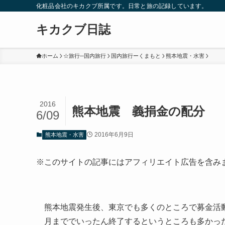
化粧品会社のキカクブ所属です。日常と旅の記録しています。
キカクブ日誌
ホーム
☆旅行─国内旅行
国内旅行ーくまもと
熊本地震・水害
2016
熊本地震 義捐金の配分
6/09
2016年6月9日
熊本地震・水害
※このサイトの記事にはアフィリエイト広告を含み
熊本地震発生後、東京でも多くのところで募金活
月まででいったん終了するというところも多かっ