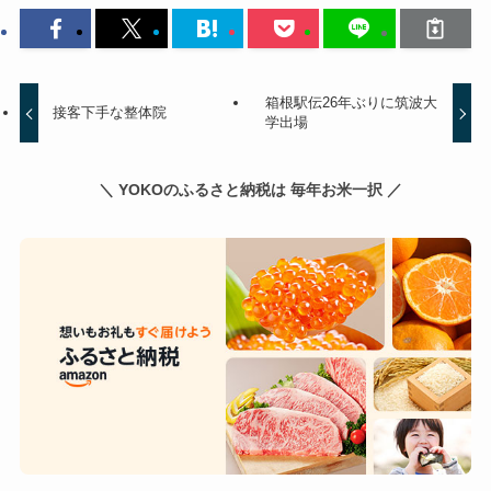
箱根駅伝26年ぶりに筑波大
接客下手な整体院
学出場
＼ YOKOのふるさと納税は 毎年お米一択 ／