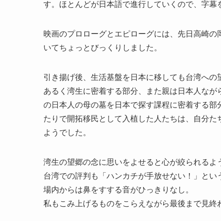
す。ほとんどが日本語で進行していくので、字幕
映画のプロローグとエピローグには、先日高崎の
いてちょっとびっくりしました。
引き揚げ後、生活基盤を日本に移しても台湾への
あるく湾生に密着する部分、また親は日本人なが
の日本人の母の墓を日本で探す課程に密着する部
たりで開拓移民として入植した人たちは、自分た
ようでした。
湾生の望郷の念に思いをよせると心が絞られるよ
台湾での評判も「ハンカチが手放せない！」とい
場内からは鼻をすする音がひっきりなし。
私もこみ上げるものをこらえながら最後まで見終