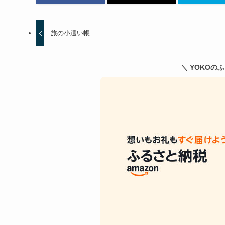
旅の小遣い帳
＼ YOKOの