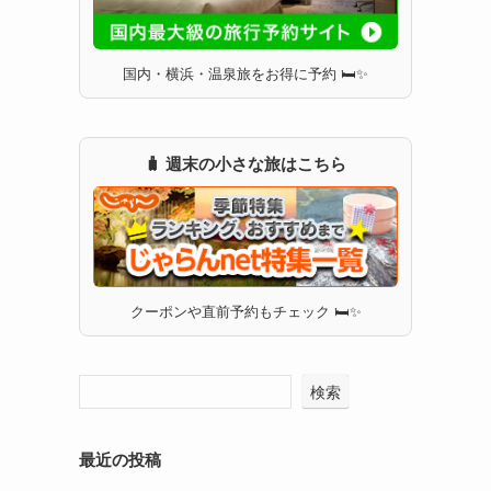
国内・横浜・温泉旅をお得に予約 🛏✨
🧳 週末の小さな旅はこちら
クーポンや直前予約もチェック 🛏✨
検索
最近の投稿