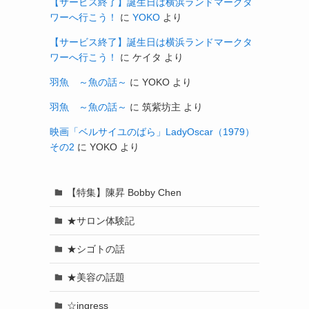
【サービス終了】誕生日は横浜ランドマークタ
ワーへ行こう！
に
YOKO
より
【サービス終了】誕生日は横浜ランドマークタ
ワーへ行こう！
に
ケイタ
より
羽魚 ～魚の話～
に
YOKO
より
羽魚 ～魚の話～
に
筑紫坊主
より
映画「ベルサイユのばら」LadyOscar（1979）
その2
に
YOKO
より
【特集】陳昇 Bobby Chen
★サロン体験記
★シゴトの話
★美容の話題
☆ingress