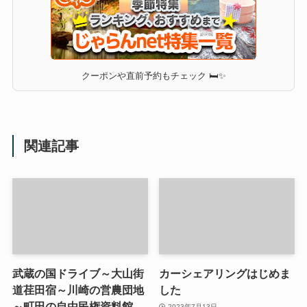
クーポンや直前予約もチェック 🛏✨
関連記事
武蔵の国ドライブ～大山街
カーシェアリングはじめま
道荏田宿～川崎の営農団地
した
～町田の自由民権資料館
2023年7月13日