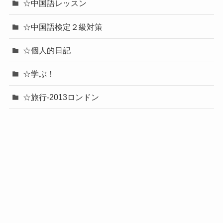
☆中国語レッスン
☆中国語検定２級対策
☆個人的日記
☆学ぶ！
☆旅行-2013ロンドン
☆旅行-2018中欧の旅
☆旅行-80年代亜米利加の旅
☆旅行─2014アメリカ
☆旅行─グアム・サイパン・セブ
☆旅行─シンガポール・マレーシア