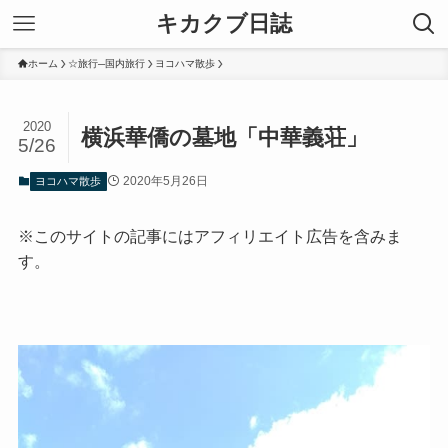
キカクブ日誌
ホーム
☆旅行─国内旅行
ヨコハマ散歩
2020
横浜華僑の墓地「中華義荘」
5/26
2020年5月26日
ヨコハマ散歩
※このサイトの記事にはアフィリエイト広告を含みま
す。