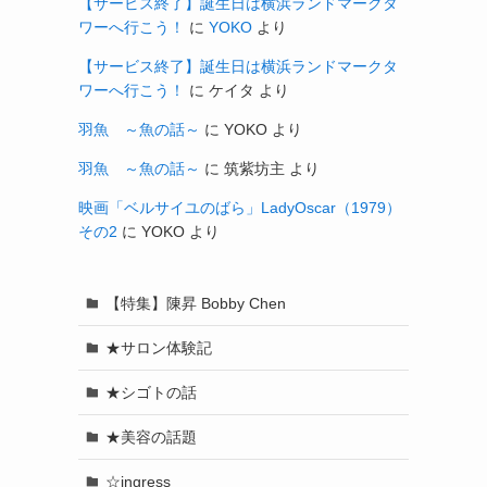
【サービス終了】誕生日は横浜ランドマークタ
ワーへ行こう！
に
YOKO
より
【サービス終了】誕生日は横浜ランドマークタ
ワーへ行こう！
に
ケイタ
より
羽魚 ～魚の話～
に
YOKO
より
羽魚 ～魚の話～
に
筑紫坊主
より
映画「ベルサイユのばら」LadyOscar（1979）
その2
に
YOKO
より
【特集】陳昇 Bobby Chen
★サロン体験記
★シゴトの話
★美容の話題
☆ingress