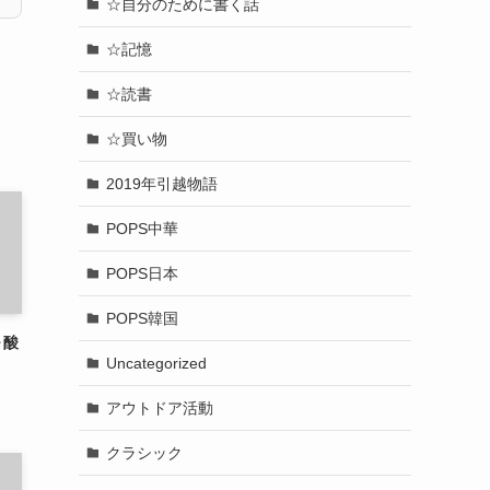
☆自分のために書く話
☆記憶
☆読書
☆買い物
2019年引越物語
POPS中華
POPS日本
POPS韓国
～酸
Uncategorized
アウトドア活動
クラシック