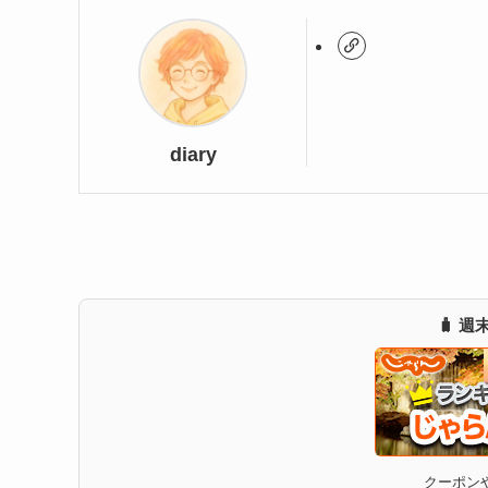
diary
🧳 
クーポンや