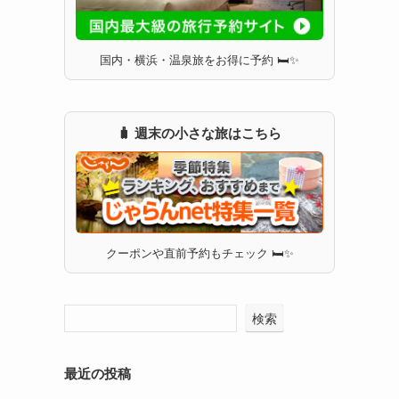
国内・横浜・温泉旅をお得に予約 🛏✨
🧳 週末の小さな旅はこちら
クーポンや直前予約もチェック 🛏✨
検索
最近の投稿